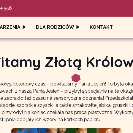
85556
ARZENIA
DLA RODZICÓW
KONTAKT
Witamy Złotą Królo
owy, kolorowy czas – powitaliśmy Panią Jesień! To była oka
awach z naszą Panią Jesień – przybyłą specjalnie na tę okaz
ie zabrakło też czasu na sensoryczne doznania! Przedszkolaki
ołędzie, szorstkie szyszki, a także smakowite jabłka, gruszki 
rzyrody! Na koniec czekała nas praca plastyczna! Wykorzyst
tępnie odbijały ich wzory na kartkach papieru.