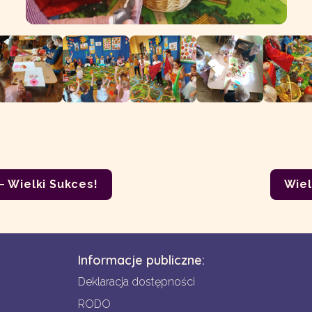
– Wielki Sukces!
Wiel
Informacje publiczne:
Deklaracja dostępności
RODO