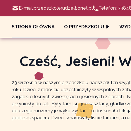
E-mail:
przedszkolerudze@onet.pl
Telefon: 3384
STRONA GŁÓWNA
O PRZEDSZKOLU
WYD
Cześć, Jesieni! 
23 września w naszym przedszkolu nadszedł ten wyjątk
roku. Dzieci z radością uczestniczyły w wspólnych zab
zagadki o leśnych zwierzętach i jesiennych zbiorach. N
przyniosły do sali. Były tam lśniące kasztany, gładkie ż
do czego możemy je wykorzystać. To doskonała lekcja p
podczas spaceru. Dzieci smarowały liście farbami, a nas