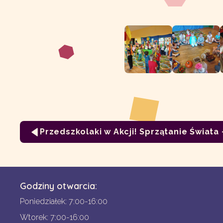
Przedszkolaki w Akcji! Sprzątanie Świata 
Godziny otwarcia:
Poniedziałek: 7:00-16:00
Wtorek: 7:00-16:00