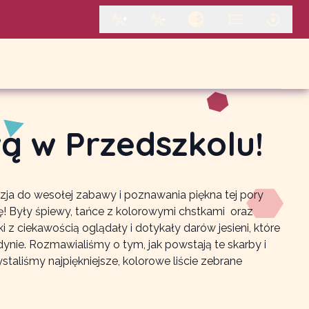
wą w Przedszkolu!
zja do wesołej zabawy i poznawania piękna tej pory
ję! Były śpiewy, tańce z kolorowymi chstkami oraz
 z ciekawością oglądały i dotykały darów jesieni, które
i dynie. Rozmawialiśmy o tym, jak powstają te skarby i
aliśmy najpiękniejsze, kolorowe liście zebrane