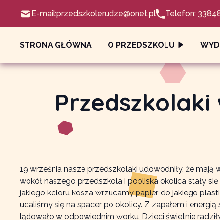
E-mail:
przedszkolerudze@onet.pl
Telefon: 3384
STRONA GŁÓWNA
O PRZEDSZKOLU
WYD
Przedszkolaki 
19 września nasze przedszkolaki udowodniły, że mają wie
wokół naszego przedszkola i pobliska okolica stały się 
jakiego koloru kosza wrzucamy papier, do jakiego plastik
udaliśmy się na spacer po okolicy. Z zapałem i energi
lądowało w odpowiednim worku. Dzieci świetnie radziły