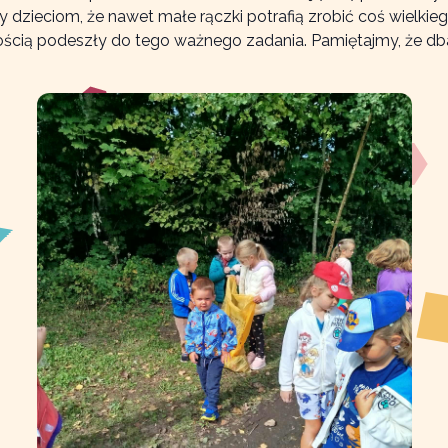
y dzieciom, że nawet małe rączki potrafią zrobić coś wielki
ścią podeszły do tego ważnego zadania. Pamiętajmy, że dbani