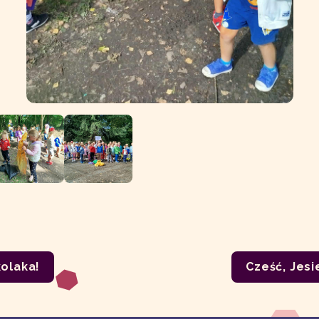
olaka!
Cześć, Jesi