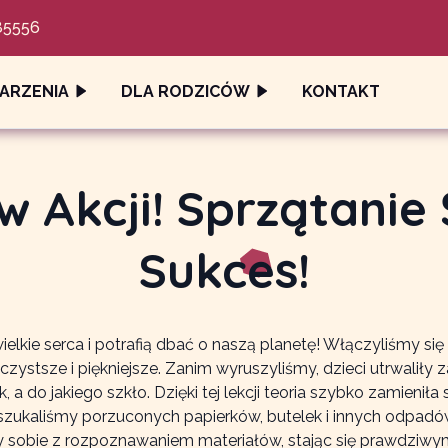
85556
ARZENIA
DLA RODZICÓW
KONTAKT
w Akcji! Sprzątanie 
Sukces!
lkie serca i potrafią dbać o naszą planetę! Włączyliśmy się 
czystsze i piękniejsze. Zanim wyruszyliśmy, dzieci utrwaliły
, a do jakiego szkło. Dzięki tej lekcji teoria szybko zamienił
ą szukaliśmy porzuconych papierków, butelek i innych odpadó
 sobie z rozpoznawaniem materiałów, stając się prawdziwymi 