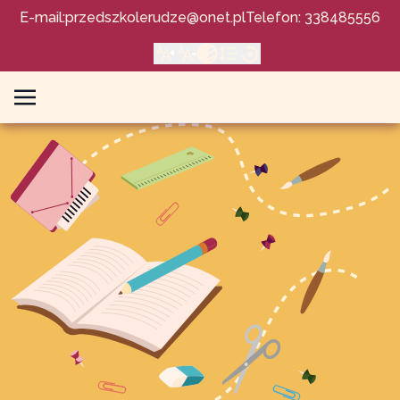
E-mail:
przedszkolerudze@onet.pl
Telefon: 338485556