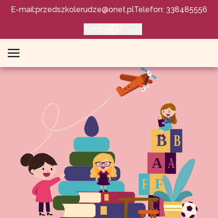
E-mail:
przedszkolerudze@onet.pl
Telefon: 338485556