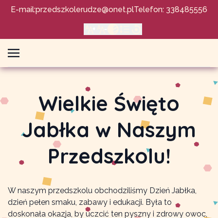
E-mail:
przedszkolerudze@onet.pl
Telefon: 338485556
Wielkie Święto
Jabłka w Naszym
Przedszkolu!
W naszym przedszkolu obchodziliśmy Dzień Jabłka,
dzień pełen smaku, zabawy i edukacji. Była to
doskonała okazja, by uczcić ten pyszny i zdrowy owoc,