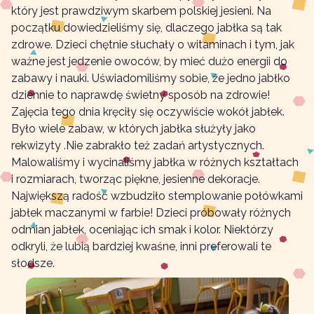
który jest prawdziwym skarbem polskiej jesieni. Na
początku dowiedzieliśmy się, dlaczego jabłka są tak
zdrowe. Dzieci chętnie słuchały o witaminach i tym, jak
ważne jest jedzenie owoców, by mieć dużo energii do
zabawy i nauki. Uświadomiliśmy sobie, że jedno jabłko
dziennie to naprawdę świetny sposób na zdrowie!
Zajęcia tego dnia kręciły się oczywiście wokół jabłek.
Było wiele zabaw, w których jabłka służyły jako
rekwizyty .Nie zabrakło też zadań artystycznych.
Malowaliśmy i wycinaliśmy jabłka w różnych kształtach
i rozmiarach, tworząc piękne, jesienne dekoracje.
Największą radość wzbudziło stemplowanie połówkami
jabłek maczanymi w farbie! Dzieci próbowały różnych
odmian jabłek, oceniając ich smak i kolor. Niektórzy
odkryli, że lubią bardziej kwaśne, inni preferowali te
słodsze.