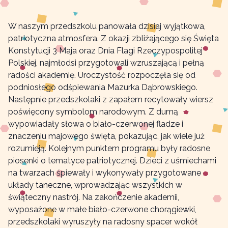
W naszym przedszkolu panowała dzisiaj wyjątkowa,
patriotyczna atmosfera. Z okazji zbliżającego się Święta
Konstytucji 3 Maja oraz Dnia Flagi Rzeczypospolitej
Polskiej, najmłodsi przygotowali wzruszającą i pełną
radości akademię. Uroczystość rozpoczęła się od
podniosłego odśpiewania Mazurka Dąbrowskiego.
Następnie przedszkolaki z zapałem recytowały wiersz
poświęcony symbolom narodowym. Z dumą
wypowiadały słowa o biało-czerwonej fladze i
znaczeniu majowego święta, pokazując, jak wiele już
rozumieją. Kolejnym punktem programu były radosne
piosenki o tematyce patriotycznej. Dzieci z uśmiechami
na twarzach śpiewały i wykonywały przygotowane
układy taneczne, wprowadzając wszystkich w
świąteczny nastrój. Na zakończenie akademii,
wyposażone w małe biało-czerwone chorągiewki,
przedszkolaki wyruszyły na radosny spacer wokół