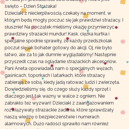
święto – Dzień Strażaka!
Dzieciaki z niecierpliwością czekały na moment, w
którym będą mogły poczuć się jak prawdziwi strażacy. I
słusznie! Na początek mieliśmy okazję przymierzyć
prawdziwy strażacki mundur! Kask, ciężka kurtka i
specjalne spodnie sprawiły, że każdy przedszkolak
poczuł się jak bohater gotowy do akcji. Oj, nie było
łatwo, ale za to jak dumnie wyglądaliśmy! Następnie
przyszedł czas na oglądanie strażackich akcesoriów.
Pani Aneta opowiadała nam o specjalnych wężach,
gaśnicach, toporkach i latarkach, które strażacy
zabierają ze sobą, kiedy jadą ratować ludzi i zwierzęta.
Dowiedzieliśmy się, do czego służy każdy sprzęt i
dlaczego jest tak ważny w walce z ogniem. Nie
zabrakło też wyzwań! Dzieciaki z zaangażowaniem
rozwiązywały strażackie zadania, które sprawdzały
naszą wiedzę o bezpieczeństwie i numerach
alarmowych. Dużo radości sprawiło nam również