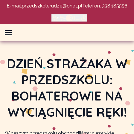
E-mail:
przedszkolerudze@onet.pl
Telefon: 338485556
DZIEŃ STRAŻAKA W
PRZEDSZKOLU:
BOHATEROWIE NA
WYCIĄGNIĘCIE RĘKI!
W naszym przedszkolu obchodziliśmy niezwykłe