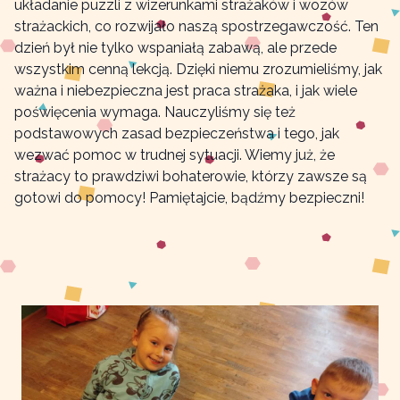
układanie puzzli z wizerunkami strażaków i wozów
strażackich, co rozwijało naszą spostrzegawczość. Ten
dzień był nie tylko wspaniałą zabawą, ale przede
wszystkim cenną lekcją. Dzięki niemu zrozumieliśmy, jak
ważna i niebezpieczna jest praca strażaka, i jak wiele
poświęcenia wymaga. Nauczyliśmy się też
podstawowych zasad bezpieczeństwa i tego, jak
wezwać pomoc w trudnej sytuacji. Wiemy już, że
strażacy to prawdziwi bohaterowie, którzy zawsze są
gotowi do pomocy! Pamiętajcie, bądźmy bezpieczni!