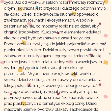
życia. Już od wtorku w salach rozbrzmiewały rozmowy
o tym, jak ważna jest przyroda i dlaczego powinniśmy o
nią dbać. Dzieci z ciekawością słuchały opowieści o
zwierzętach, roślinach i ekosystemach. Wspólnie
zastanawiały się, co możemy robić na co dzień, aby
chronić środowisko. Kluczowym elementem edukacji
ekologicznej było poznawanie zasad recyklingu
.
Przedszkolaki uczyły się, do jakich pojemników wrzucać
papier, plastik i szkło. Dzięki praktycznym przykładom i
zabawom interaktywnym, segregacja śmieci stała się
dla nich jasna i zrozumiała. Jednym z najważniejszych
wydarzeń tygodnia było sprzątanie okolicy
przedszkola.
Wyposażone w rękawiczki i worki na
śmieci, dzieci z entuzjazmem ruszyły do działania. Ta
lekcja pokazała im, jak ważne jest dbanie o czystość
naszego otoczenia i jak negatywny wpływ mają na
przyrodę nawet drobne śmieci. Nie zabrakło również
prac
plastycznych o tematyce ekologicznej. Dzieci
malowały Ziemię, tworzyły plakaty zachęcające do