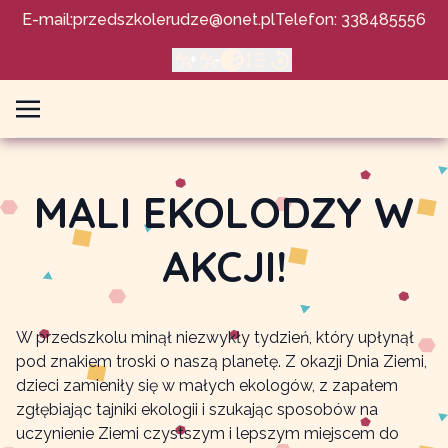
E-mail:
przedszkolerudze@onet.pl
Telefon: 338485556
MALI EKOLODZY W
AKCJI!
W przedszkolu minął niezwykły tydzień, który upłynął
pod znakiem troski o naszą planetę. Z okazji Dnia Ziemi,
dzieci zamieniły się w małych ekologów, z zapałem
zgłębiając tajniki ekologii i szukając sposobów na
uczynienie Ziemi czystszym i lepszym miejscem do