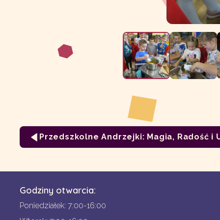
Przedszkolne Andrzejki: Magia, Radość i
Godziny otwarcia:
Poniedziałek: 7:00-16:00