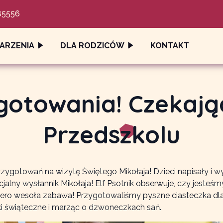
85556
ARZENIA
DLA RODZICÓW
KONTAKT
gotowania! Czekając
Przedszkolu
otowań na wizytę Świętego Mikołaja! Dzieci napisały i wysła
ecjalny wysłannik Mikołaja! Elf Psotnik obserwuje, czy jeste
opiero wesoła zabawa! Przygotowaliśmy pyszne ciasteczka dl
ki świąteczne i marząc o dzwoneczkach sań.