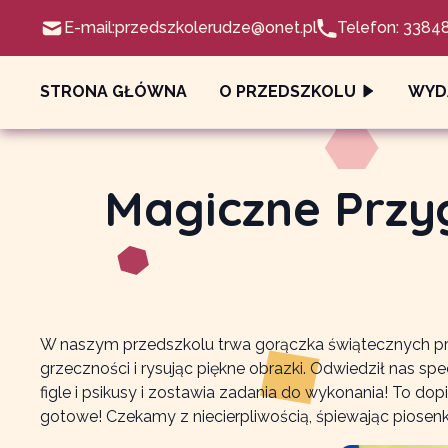
E-mail:
przedszkolerudze@onet.pl
Telefon: 3384
STRONA GŁÓWNA
O PRZEDSZKOLU
WYD
Magiczne Przy
W naszym przedszkolu trwa gorączka świątecznych przyg
grzeczności i rysując piękne obrazki. Odwiedził nas sp
figle i psikusy i zostawia zadania do wykonania! To d
gotowe! Czekamy z niecierpliwością, śpiewając piosen