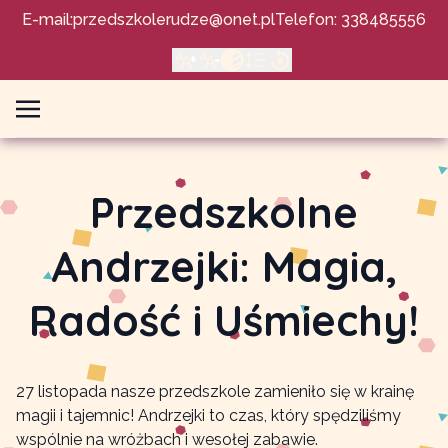
E-mail:
przedszkolerudze@onet.pl
Telefon: 338485556
Przedszkolne
Andrzejki: Magia,
Radość i Uśmiechy!
27 listopada nasze przedszkole zamieniło się w krainę
magii i tajemnic! Andrzejki to czas, który spędziliśmy
wspólnie na wróżbach i wesołej zabawie.