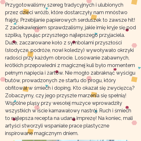
Przygotowaliśmy szereg tradycyjnych i ulubionych
przez dzieci wróżb, które dostarczyły nam mnóstwo
frajdy. Przebijanie papierowych serduszek to zawsze hit!
Z zaciekawieniem sprawdzaliśmy, jakie imię kryje się pod
szpilką, typując przyszłego najlepszego przyjaciela.
Duże, zaczarowane koło z symbolami przyszłości
(słodycze, podróże, nowi koledzy) wywoływało okrzyki
radości przy każdym obrocie. Losowanie zabawnych,
krótkich przepowiedni z magicznej kuli było momentem
pełnym napięcia i żartów. Nie mogło zabraknąć wyścigu
butów, prowadzonych ze startu do progu, który
obfitował w śmiech i doping. Kto okazał się zwycięzcą?
Zobaczymy, czy jego przyszłe marzenia się spełnią!
Wspólne pląsy przy wesołej muzyce wprowadziły
wszystkich w iście karnawałowy nastrój. Ruch i śmiech
to najlepsza recepta na udaną imprezę! Na koniec, mali
artyści stworzyli wspaniałe prace plastyczne
inspirowane magicznym dniem.