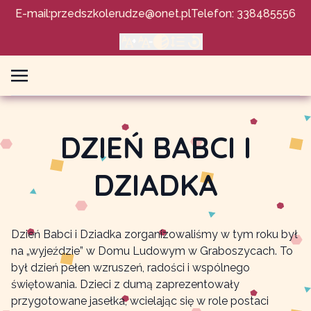
E-mail:
przedszkolerudze@onet.pl
Telefon: 338485556
DZIEŃ BABCI I
DZIADKA
Dzień Babci i Dziadka zorganizowaliśmy w tym roku był
na „wyjeździe” w Domu Ludowym w Graboszycach. To
był dzień pełen wzruszeń, radości i wspólnego
świętowania. Dzieci z dumą zaprezentowały
przygotowane jasełka, wcielając się w role postaci