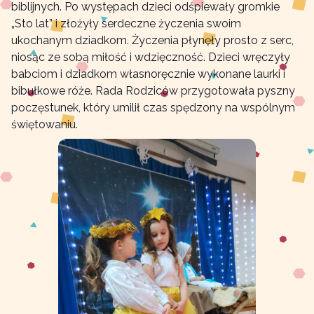
biblijnych. Po występach dzieci odśpiewały gromkie
„Sto lat” i złożyły serdeczne życzenia swoim
ukochanym dziadkom. Życzenia płynęły prosto z serc,
niosąc ze sobą miłość i wdzięczność. Dzieci wręczyły
babciom i dziadkom własnoręcznie wykonane laurki i
bibułkowe róże. Rada Rodziców przygotowała pyszny
poczęstunek, który umilił czas spędzony na wspólnym
świętowaniu.