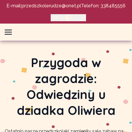
E-mail:
przedszkolerudze@onet.pl
Telefon: 338485556
Przygoda w
zagrodzie:
Odwiedziny u
dziadka Oliwiera
Ostatnio nasze przedszkolaki zamieniły salę zabaw na