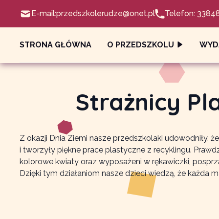
E-mail:
przedszkolerudze@onet.pl
Telefon: 3384
STRONA GŁÓWNA
O PRZEDSZKOLU
WYD
Strażnicy Pl
Z okazji Dnia Ziemi nasze przedszkolaki udowodniły, ż
i tworzyły piękne prace plastyczne z recyklingu. Praw
kolorowe kwiaty oraz wyposażeni w rękawiczki, posprz
Dzięki tym działaniom nasze dzieci wiedzą, że każda ma