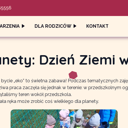
85556
ARZENIA
DLA RODZICÓW
KONTAKT
anety: Dzień Ziemi 
e bycie „eko” to świetna zabawa! Podczas tematycznych zajęć
dziwa praca zaczęła się jednak w terenie: w przedszkolnym o
ątaliśmy teren wokół przedszkola.
ła ręka może zrobić coś wielkiego dla planety.