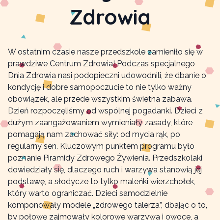
Zdrowia
W ostatnim czasie nasze przedszkole zamieniło się w
prawdziwe Centrum Zdrowia! Podczas specjalnego
Dnia Zdrowia nasi podopieczni udowodnili, że dbanie o
kondycję i dobre samopoczucie to nie tylko ważny
obowiązek, ale przede wszystkim świetna zabawa.
Dzień rozpoczęliśmy od wspólnej pogadanki. Dzieci z
dużym zaangażowaniem wymieniały zasady, które
pomagają nam zachować siły: od mycia rąk, po
regularny sen. Kluczowym punktem programu było
poznanie Piramidy Zdrowego Żywienia. Przedszkolaki
dowiedziały się, dlaczego ruch i warzywa stanowią jej
podstawę, a słodycze to tylko maleńki wierzchołek,
który warto ograniczać.
Dzieci samodzielnie
komponowały modele „zdrowego talerza”, dbając o to,
by połowę zajmowały kolorowe warzywa i owoce, a