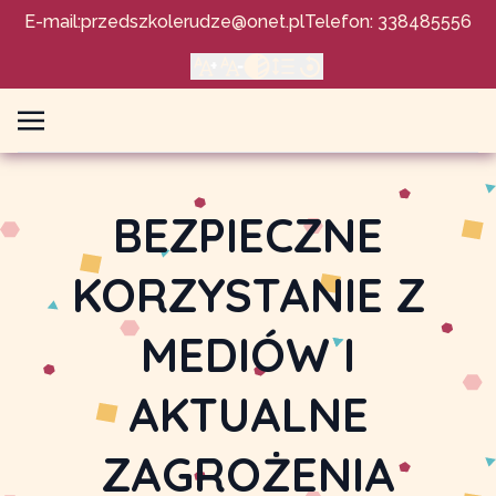
E-mail:
przedszkolerudze@onet.pl
Telefon: 338485556
BEZPIECZNE
KORZYSTANIE Z
MEDIÓW I
AKTUALNE
ZAGROŻENIA