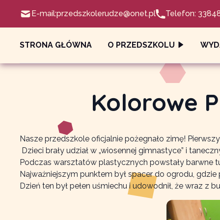
E-mail:
przedszkolerudze@onet.pl
Telefon: 3384
STRONA GŁÓWNA
O PRZEDSZKOLU
WYD
Kolorowe P
Nasze przedszkole oficjalnie pożegnało zimę! Pierwsz
Dzieci brały udział w „wiosennej gimnastyce” i tanec
Podczas warsztatów plastycznych powstały barwne tul
Najważniejszym punktem był spacer do ogrodu, gdzie p
Dzień ten był pełen uśmiechu i udowodnił, że wraz z b