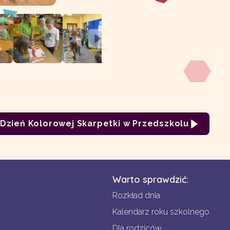
Dzień Kolorowej Skarpetki w Przedszkolu
Warto sprawdzić:
Rozkład dnia
Kalendarz roku szkolnego
Dla rodziców