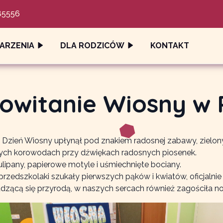
85556
ARZENIA
DLA RODZICÓW
KONTAKT
owitanie Wiosny w 
y Dzień Wiosny upłynął pod znakiem radosnej zabawy, zielo
znych korowodach przy dźwiękach radosnych piosenek.
ipany, papierowe motyle i uśmiechnięte bociany.
rzedszkolaki szukały pierwszych pąków i kwiatów, oficjalni
udzącą się przyrodą, w naszych sercach również zagościła n