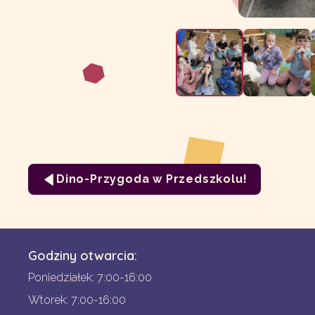
Dino-Przygoda w Przedszkolu!
Godziny otwarcia:
Poniedziałek: 7:00-16:00
Wtorek: 7:00-16:00