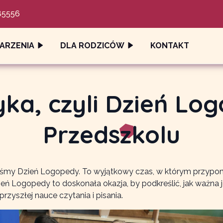
85556
ARZENIA
DLA RODZICÓW
KONTAKT
ka, czyli Dzień L
Przedszkolu
śmy Dzień Logopedy. To wyjątkowy czas, w którym przypomn
ń Logopedy to doskonała okazja, by podkreślić, jak ważna jes
zyszłej nauce czytania i pisania.