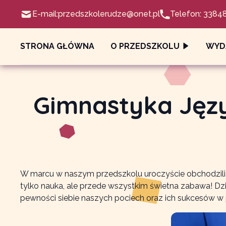
E-mail:
przedszkolerudze@onet.pl
Telefon: 3384
STRONA GŁÓWNA
O PRZEDSZKOLU
WYD
Gimnastyka Języ
W marcu w naszym przedszkolu uroczyście obchodzili
tylko nauka, ale przede wszystkim świetna zabawa! Dzie
pewności siebie naszych pociech oraz ich sukcesów w pr