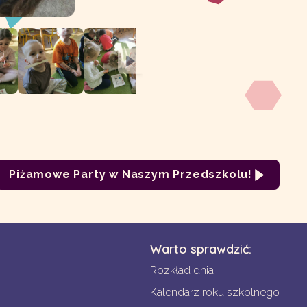
Piżamowe Party w Naszym Przedszkolu!
Warto sprawdzić:
Rozkład dnia
Kalendarz roku szkolnego