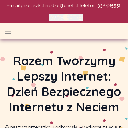
E-mail:
przedszkolerudze@onet.pl
Telefon: 338485556
Razem Tworzymy
Lepszy Internet:
Dzień Bezpiecznego
Internetu z Neciem
W naszym przedszkolu odbyły się wyjątkowe zajęcia z