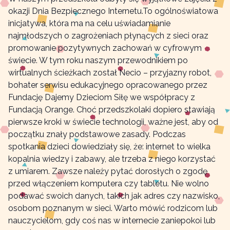
okazji Dnia Bezpiecznego Internetu.To ogólnoświatowa
inicjatywa, która ma na celu uświadamianie
najmłodszych o zagrożeniach płynących z sieci oraz
promowanie pozytywnych zachowań w cyfrowym
świecie. W tym roku naszym przewodnikiem po
wirtualnych ścieżkach został Necio – przyjazny robot,
bohater serwisu edukacyjnego opracowanego przez
Fundację Dajemy Dzieciom Siłę we współpracy z
Fundacją Orange. Choć przedszkolaki dopiero stawiają
pierwsze kroki w świecie technologii, ważne jest, aby od
początku znały podstawowe zasady. Podczas
spotkania dzieci dowiedziały się, że: internet to wielka
kopalnia wiedzy i zabawy, ale trzeba z niego korzystać
z umiarem. Zawsze należy pytać dorosłych o zgodę
przed włączeniem komputera czy tabletu. Nie wolno
podawać swoich danych, takich jak adres czy nazwisko,
osobom poznanym w sieci. Warto mówić rodzicom lub
nauczycielom, gdy coś nas w internecie zaniepokoi lub