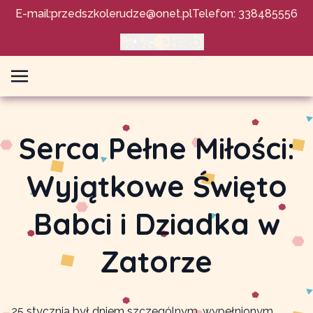
E-mail:
przedszkolerudze@onet.pl
Telefon: 338485556
Serca Pełne Miłości:
Wyjątkowe Święto
Babci i Dziadka w
Zatorze
25 stycznia był dniem szczególnym, wypełnionym