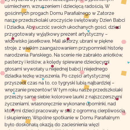
uśmiechem, wzruszeniem i dziecięcą radością. W
gościnnych progach Domu Parafialnego w Zatorze
nasze przedszkolaki uroczyście świętowały Dzień Babci
i Dziadka. Aby uczcić swoich ukochanych gości, dzieci
przygotowały wyjątkowy prezent artystyczny –
widowisko jasełkowe. Mali aktorzy, ubrani w piękne
stroje, z wielkim zaangażowaniem przypomnieli historię
narodzenia Pańskiego. Na scenie nie zabrakło aniołków,
pasterzy i królów, a kolędy śpiewane dziecięcymi
głosami wywołały u niejednej babci i niejednego
dziadka łezkę wzruszenia. Po części artystycznej
przyszedł czas na to, co tygryski lubią najbardziej –
wręczanie prezentów! W tym roku nasze przedszkolaki
przeszły same siebie: kolorowe laurki z najszczerszymi
życzeniami, własnoręcznie wykonane upominki, nad
którymi dzieci pracowały w sali z ogromną cierpliwością
i skupieniem. Wspólne spotkanie w Domu Parafialnym
było doskonałą okazją do zacieśnienia więzi