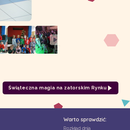
Świąteczna magia na zatorskim Rynku
Warto sprawdzić:
Rozkład dnia