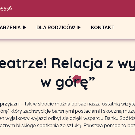
85556
ARZENIA
DLA RODZICÓW
KONTAKT
eatrze! Relacja z 
w górę”
rzyjaźni – tak w skrócie można opisać naszą ostatnią wizyt
 górę”, który zachwycił je barwnymi postaciami i skoczną m
 Ten wyjątkowy wyjazd odbył się dzięki wsparciu Banku Spółd
cznym bliskiego spotkania ze sztuką. Państwa pomoc to bez