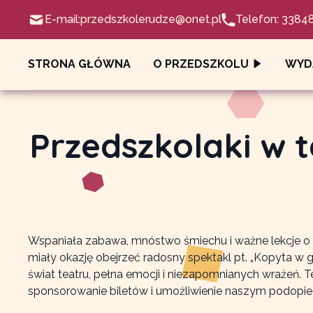
E-mail:
przedszkolerudze@onet.pl
Telefon: 3384
STRONA GŁÓWNA
O PRZEDSZKOLU
WYD
Przedszkolaki w t
Wspaniała zabawa, mnóstwo śmiechu i ważne lekcje o p
miały okazję obejrzeć radosny spektakl pt. „Kopyta w
świat teatru, pełna emocji i niezapomnianych wrażeń.
sponsorowanie biletów i umożliwienie naszym podopie