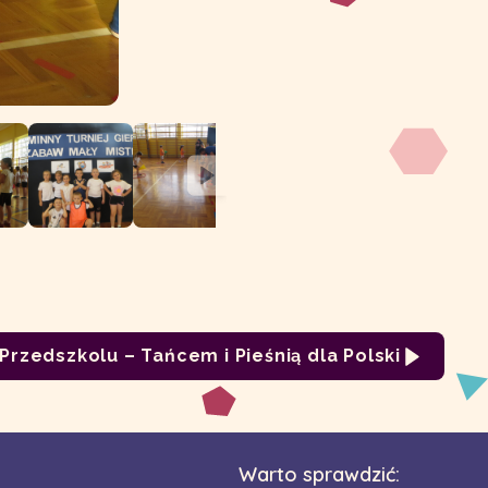
Przedszkolu – Tańcem i Pieśnią dla Polski
Warto sprawdzić: