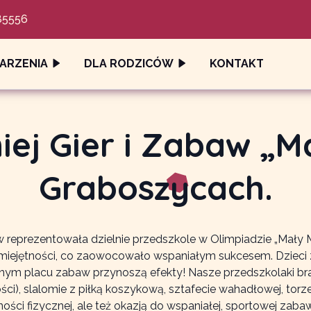
85556
ARZENIA
DLA RODZICÓW
KONTAKT
iej Gier i Zabaw „Ma
Graboszycach.
w reprezentowała dzielnie przedszkole w Olimpiadzie „Mały 
miejętności, co zaowocowało wspaniałym sukcesem. Dzieci 
lnym placu zabaw przynoszą efekty! Nasze przedszkolaki brały
ści), slalomie z piłką koszykową, sztafecie wahadłowej, tor
ci fizycznej, ale też okazją do wspaniałej, sportowej zabawy