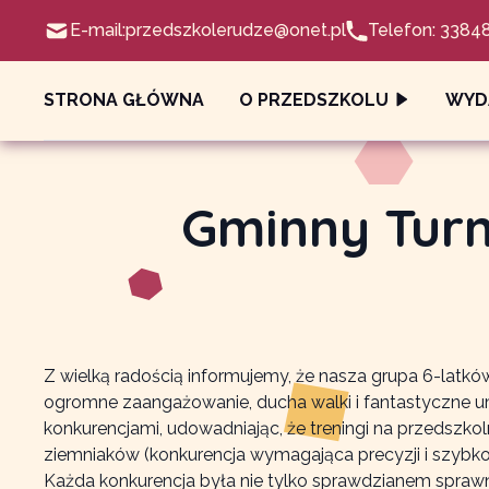
E-mail:
przedszkolerudze@onet.pl
Telefon: 3384
STRONA GŁÓWNA
O PRZEDSZKOLU
WYD
Gminny Turn
Z wielką radością informujemy, że nasza grupa 6-latkó
ogromne zaangażowanie, ducha walki i fantastyczne u
konkurencjami, udowadniając, że treningi na przedszko
ziemniaków (konkurencja wymagająca precyzji i szybko
Każda konkurencja była nie tylko sprawdzianem sprawnoś