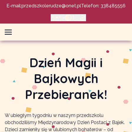
E-mail:
przedszkolerudze@onet.pl
Telefon: 338485556
Dzień Magii i
Bajkowych
Przebieranek!
W ubiegłym tygodniu w naszym przedszkolu
obchodziliśmy Międzynarodowy Dzień Postaci z Bajek.
Dzieci zamieniły się w ulubionych bohaterów – od