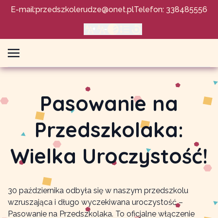
E-mail:
przedszkolerudze@onet.pl
Telefon: 338485556
Pasowanie na
Przedszkolaka:
Wielka Uroczystość!
30 października odbyła się w naszym przedszkolu
wzruszająca i długo wyczekiwana uroczystość –
Pasowanie na Przedszkolaka. To oficjalne włączenie