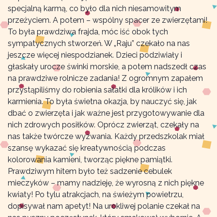
specjalną karmą, co było dla nich niesamowitym
przeżyciem. A potem – wspólny spacer ze zwierzętami!
To była prawdziwa frajda, móc iść obok tych
sympatycznych stworzeń. W „Raju” czekało na nas
jeszcze więcej niespodzianek. Dzieci podziwiały i
głaskały urocze świnki morskie, a potem nadszedł czas
na prawdziwe rolnicze zadania! Z ogromnym zapałem
przystąpiliśmy do robienia sałatki dla królików i ich
karmienia. To była świetna okazja, by nauczyć się, jak
dbać o zwierzęta i jak ważne jest przygotowywanie dla
nich zdrowych posiłków. Oprócz zwierząt, czekały na
nas także twórcze wyzwania. Każdy przedszkolak miał
szansę wykazać się kreatywnością podczas
kolorowania kamieni, tworząc piękne pamiątki.
Prawdziwym hitem było też sadzenie cebulek
mieczyków – mamy nadzieję, że wyrosną z nich piękne
kwiaty! Po tylu atrakcjach, na świeżym powietrzu,
dopisywał nam apetyt! Na urokliwej polanie czekał na