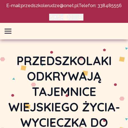
E-mail:
przedszkolerudze@onet.pl
Telefon: 338485556
PRZEDSZKOLAKI
ODKRYWAJĄ
TAJEMNICE
WIEJSKIEGO ŻYCIA-
WYCIECZKA DO