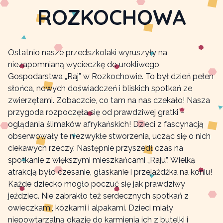
ROZKOCHOWA
Ostatnio nasze przedszkolaki wyruszyły na
niezapomnianą wycieczkę do urokliwego
Gospodarstwa „Raj” w Rozkochowie. To był dzień pełen
słońca, nowych doświadczeń i bliskich spotkań ze
zwierzętami. Zobaczcie, co tam na nas czekało! Nasza
przygoda rozpoczęła się od prawdziwej gratki –
oglądania ślimaków afrykańskich! Dzieci z fascynacją
obserwowały te niezwykłe stworzenia, ucząc się o nich
ciekawych rzeczy. Następnie przyszedł czas na
spotkanie z większymi mieszkańcami „Raju”. Wielką
atrakcją było czesanie, głaskanie i przejażdżka na koniu!
Każde dziecko mogło poczuć się jak prawdziwy
jeździec. Nie zabrakło też serdecznych spotkań z
owieczkami, kózkami i alpakami. Dzieci miały
niepowtarzalną okazję do karmienia ich z butelki i