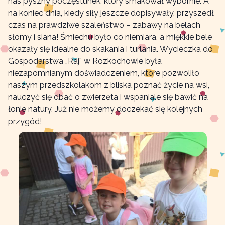
nas pyszny poczęstunek, który smakował wybornie. A
na koniec dnia, kiedy siły jeszcze dopisywały, przyszedł
czas na prawdziwe szaleństwo – zabawy na belach
słomy i siana! Śmiechu było co niemiara, a miękkie bele
okazały się idealne do skakania i turlania. Wycieczka do
Gospodarstwa „Raj” w Rozkochowie była
niezapomnianym doświadczeniem, które pozwoliło
naszym przedszkolakom z bliska poznać życie na wsi,
nauczyć się dbać o zwierzęta i wspaniale się bawić na
łonie natury. Już nie możemy doczekać się kolejnych
przygód!