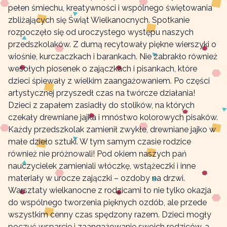
pełen śmiechu, kreatywności i wspólnego świętowania
zbliżających się Świąt Wielkanocnych. Spotkanie
rozpoczęło się od uroczystego występu naszych
przedszkolaków. Z dumą recytowały piękne wierszyki o
wiośnie, kurczaczkach i barankach. Nie zabrakło również
wesołych piosenek o zajączkach i pisankach, które
dzieci śpiewały z wielkim zaangażowaniem. Po części
artystycznej przyszedł czas na twórcze działania!
Dzieci z zapałem zasiadły do stolików, na których
czekały drewniane jajka i mnóstwo kolorowych pisaków.
Każdy przedszkolak zamienił zwykłe, drewniane jajko w
małe dzieło sztuki. W tym samym czasie rodzice
również nie próżnowali! Pod okiem naszych pań
nauczycielek zamieniali włóczkę, wstążeczki i inne
materiały w urocze zajączki – ozdoby na drzwi.
Warsztaty wielkanocne z rodzicami to nie tylko okazja
do wspólnego tworzenia pięknych ozdób, ale przede
wszystkim cenny czas spędzony razem. Dzieci mogły
poczuć wsparcie i zaangażowanie swoich rodziców, a