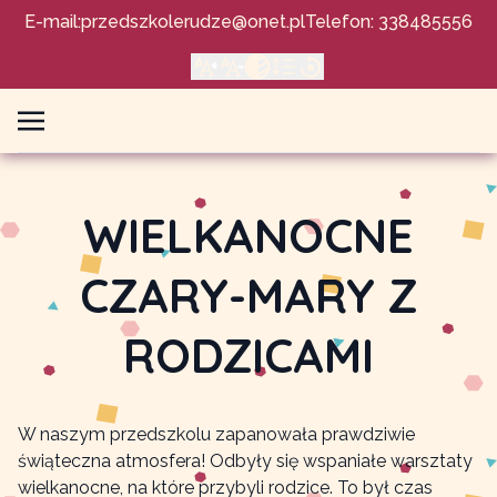
E-mail:
przedszkolerudze@onet.pl
Telefon: 338485556
WIELKANOCNE
CZARY-MARY Z
RODZICAMI
W naszym przedszkolu zapanowała prawdziwie
świąteczna atmosfera! Odbyły się wspaniałe warsztaty
wielkanocne, na które przybyli rodzice. To był czas