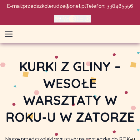
E-mail:
przedszkolerudze@onet.pl
Telefon: 338485556
KURKI Z GLINY –
WESOŁE
WARSZTATY W
ROKU-U W ZATORZE
Nasze przedszkolaki wyruszyły na wycieczkę do ROK-u