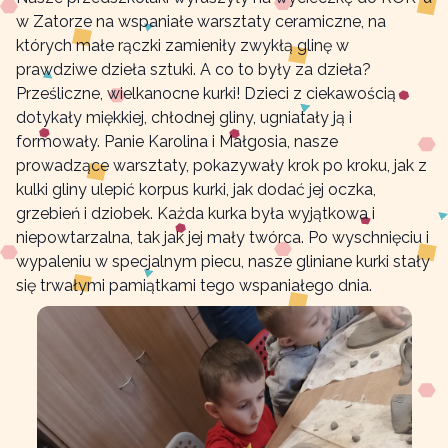
w Zatorze na wspaniałe warsztaty ceramiczne, na
których małe rączki zamieniły zwykłą glinę w
prawdziwe dzieła sztuki. A co to były za dzieła?
Prześliczne, wielkanocne kurki! Dzieci z ciekawością
dotykały miękkiej, chłodnej gliny, ugniatały ją i
formowały. Panie Karolina i Małgosia, nasze
prowadzące warsztaty, pokazywały krok po kroku, jak z
kulki gliny ulepić korpus kurki, jak dodać jej oczka,
grzebień i dziobek. Każda kurka była wyjątkowa i
niepowtarzalna, tak jak jej mały twórca. Po wyschnięciu i
wypaleniu w specjalnym piecu, nasze gliniane kurki stały
się trwałymi pamiątkami tego wspaniałego dnia.