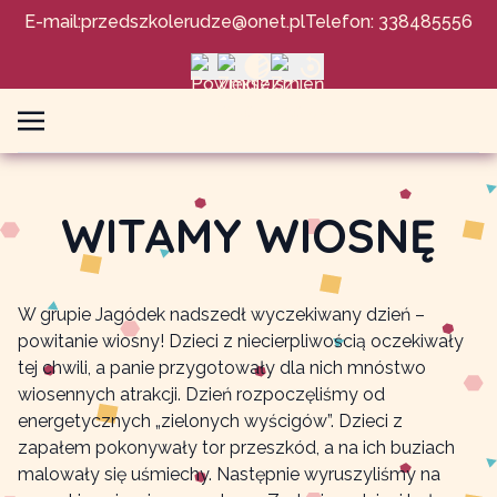
E-mail:
przedszkolerudze@onet.pl
Telefon: 338485556
WITAMY WIOSNĘ
W grupie Jagódek nadszedł wyczekiwany dzień –
powitanie wiosny! Dzieci z niecierpliwością oczekiwały
tej chwili, a panie przygotowały dla nich mnóstwo
wiosennych atrakcji. Dzień rozpoczęliśmy od
energetycznych „zielonych wyścigów”. Dzieci z
zapałem pokonywały tor przeszkód, a na ich buziach
malowały się uśmiechy. Następnie wyruszyliśmy na