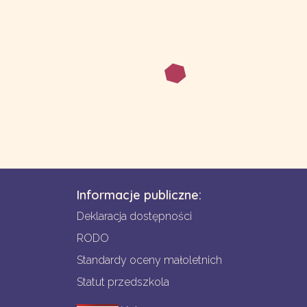
Informacje publiczne:
Deklaracja dostępności
RODO
Standardy oceny małoletnich
Statut przedszkola