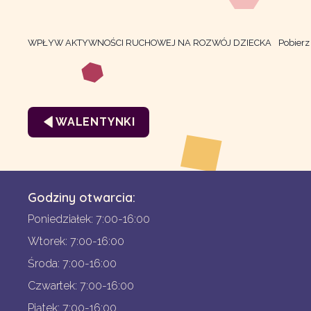
WPŁYW AKTYWNOŚCI RUCHOWEJ NA ROZWÓJ DZIECKA
Pobierz
WALENTYNKI
Godziny otwarcia:
Poniedziałek: 7:00-16:00
Wtorek: 7:00-16:00
Środa: 7:00-16:00
Czwartek: 7:00-16:00
Piątek: 7:00-16:00