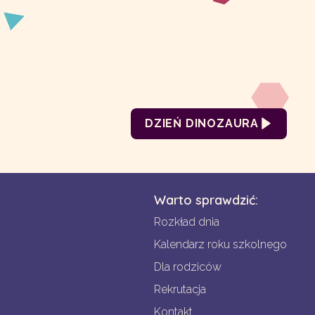
DZIEŃ DINOZAURA
Warto sprawdzić:
Rozkład dnia
Kalendarz roku szkolnego
Dla rodziców
Rekrutacja
Kontakt