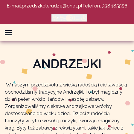
E-mail:
przedszkolerudze@onet.pl
Telefon: 338485556
ANDRZEJKI
W naszym przedszkolu z wielką radością i ciekawością
obchodziliśmy tradycyjne Andrzejki. To był magiczny
dzień pełen wróżb, tańców i wesołej zabawy.
Zorganizowaliśmy ciekawe andrzejkowe wróżby,
dostosowane do wieku dzieci. Dzieci z radością
tańczyły w rytm wesołej muzyki, tworząc magiczny
krąg. Były też zabawy z rekwizytami, takie jak taniec z