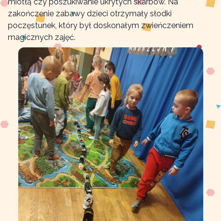
miotłą czy poszukiwanie ukrytych skarbów. Na
zakończenie zabawy dzieci otrzymały słodki
poczęstunek, który był doskonałym zwieńczeniem
magicznych zajęć.