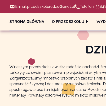
E-mail:
przedszkolerudze@onet.pl
Telefon: 3384
STRONA GŁÓWNA
O PRZEDSZKOLU
WYD
DZI
W naszym przedszkolu z wielką radością obchodziliśmy
tańczyły ze swoimi pluszowymi przyjaciółmi w rytm wes
Zorganizowaliśmy mnóstwo wspólnych zabaw z misiami, ta
sprawność fizyczną i dostarczały mnóstwo śmiechu. Dz
spostrzegawczość i umiejętności manualne. Przedszkol
materiały. Powstały kolorowe rysunki misiów, misiowe ma