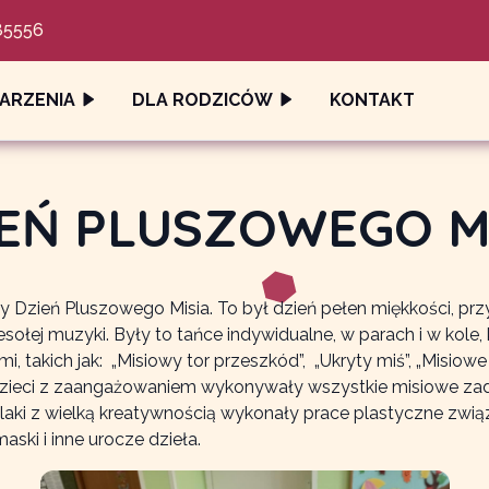
85556
ARZENIA
DLA RODZICÓW
KONTAKT
EŃ PLUSZOWEGO M
 Dzień Pluszowego Misia. To był dzień pełen miękkości, prz
ołej muzyki. Były to tańce indywidualne, w parach i w kole,
kich jak: „Misiowy tor przeszkód”, „Ukryty miś”, „Misiowe kr
ieci z zaangażowaniem wykonywały wszystkie misiowe zadani
aki z wielką kreatywnością wykonały prace plastyczne związ
ski i inne urocze dzieła.