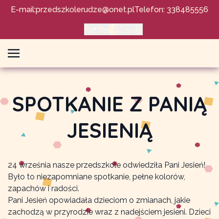
E-mail:
przedszkolerudze@onet.pl
Telefon: 338485556
SPOTKANIE Z PANIĄ
JESIENIĄ
24 września nasze przedszkole odwiedziła Pani Jesień!
Było to niezapomniane spotkanie, pełne kolorów,
zapachów i radości.
Pani Jesień opowiadała dzieciom o zmianach, jakie
zachodzą w przyrodzie wraz z nadejściem jesieni. Dzieci